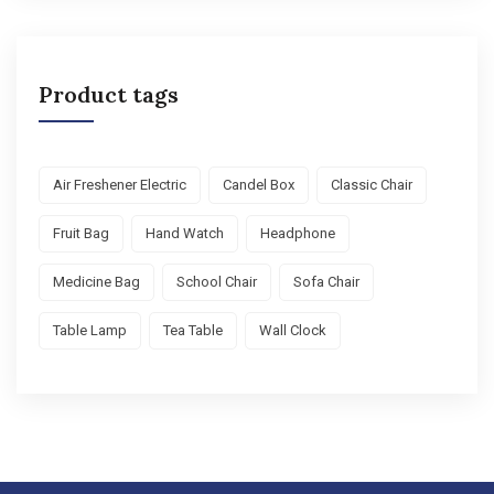
Product tags
Air Freshener Electric
Candel Box
Classic Chair
Fruit Bag
Hand Watch
Headphone
Medicine Bag
School Chair
Sofa Chair
Table Lamp
Tea Table
Wall Clock